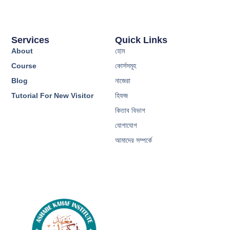
Services
Quick Links
About
হোম
Course
কোর্সসমূহ
Blog
নাজেরা
Tutorial For New Visitor
হিফজ
কিতাব বিভাগ
যোগাযোগ
আমাদের সম্পর্কে