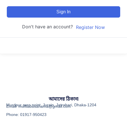
Sign In
Don't have an account?
Register Now
আমাদের ঠিকানা
Murdpur zero point, Jurain, Jatrabari, Dhaka-1204
Email: muftiabusahama@gmail.com
Phone: 01917-950423